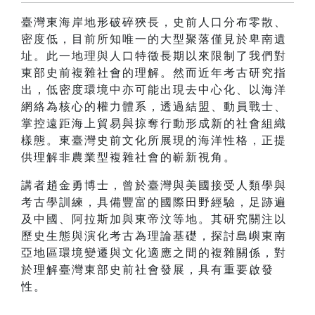
臺灣東海岸地形破碎狹長，史前人口分布零散、
密度低，目前所知唯一的大型聚落僅見於卑南遺
址。此一地理與人口特徵長期以來限制了我們對
東部史前複雜社會的理解。然而近年考古研究指
出，低密度環境中亦可能出現去中心化、以海洋
網絡為核心的權力體系，透過結盟、動員戰士、
掌控遠距海上貿易與掠奪行動形成新的社會組織
樣態。東臺灣史前文化所展現的海洋性格，正提
供理解非農業型複雜社會的嶄新視角。
講者趙金勇博士，曾於臺灣與美國接受人類學與
考古學訓練，具備豐富的國際田野經驗，足跡遍
及中國、阿拉斯加與東帝汶等地。其研究關注以
歷史生態與演化考古為理論基礎，探討島嶼東南
亞地區環境變遷與文化適應之間的複雜關係，對
於理解臺灣東部史前社會發展，具有重要啟發
性。