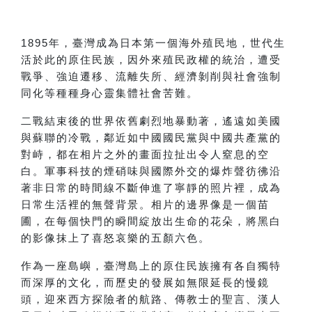
1895
年，臺灣成為日本第一個海外殖民地，世代生
活於此的原住民族，因外來殖民政權的統治，遭受
戰爭、強迫遷移、流離失所、經濟剝削與社會強制
同化等種種身心靈集體社會苦難。
二戰結束後的世界依舊劇烈地暴動著，遙遠如美國
與蘇聯的冷戰，鄰近如中國國民黨與中國共產黨的
對峙，都在相片之外的畫面拉扯出令人窒息的空
白。軍事科技的煙硝味與國際外交的爆炸聲彷彿沿
著非日常的時間線不斷伸進了寧靜的照片裡，成為
日常生活裡的無聲背景。相片的邊界像是一個苗
圃，在每個快門的瞬間綻放出生命的花朵，將黑白
的影像抹上了喜怒哀樂的五顏六色。
作為一座島嶼，臺灣島上的原住民族擁有各自獨特
而深厚的文化，而歷史的發展如無限延長的慢鏡
頭，迎來西方探險者的航路、傳教士的聖言、漢人