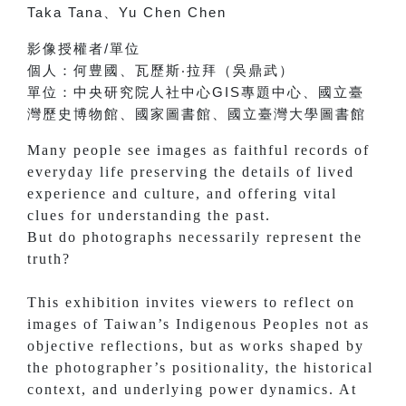
Taka Tana
、
Yu Chen Chen
影像授權者
/
單位
個人：
何豊國、
瓦歷斯‧拉拜（吳鼎武）
單位：
中央研究院人社中心
GIS
專題中心、
國立臺
灣歷史博物館、
國家圖書館、
國立臺灣大學圖書館
Many people see images as faithful records of
everyday life preserving the details of lived
experience and culture, and offering vital
clues for understanding the past.
But do photographs necessarily represent the
truth?
This exhibition invites viewers to reflect on
images of Taiwan’s Indigenous Peoples not as
objective reflections, but as works shaped by
the photographer’s positionality, the historical
context, and underlying power dynamics. At