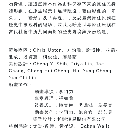
物身體，讓這些原本作為史料保存下來的原住民身
體形象，在原生場景中逐漸隱沒，藉由影像的「消
失」、「變形」及「再現」，反思臺灣原住民族在
歷史中被觀看的經驗，並以此呼應世界原住民族在
當代社會中所共同面對的歷史處境與身份議題。
策展團隊：
Chris Upton
、方鈞瑋、謝博剛、拉蓊
‧
進成、潘貞蕙、柯俊雄、廖碧蘭
美術設計：
Cheng Yi Shih, Priya Lin, Joe
Chang, Cheng Hui Cheng, Hui Yung Chang,
Yun Chi Lin
動畫製作：
動畫導演：李阿力
專案經理：張如蘭
視覺設計：陳青琳、吳識鴻、葉長青
動畫製作：李阿力、陳奇逸、邱芸晨
聲音設計：和諧滙聚股份有限公司
特別感謝：
尤瑪
‧
達陸、黃星達
、
Bakan Walis
、