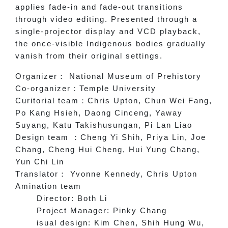
applies fade-in and fade-out transitions
through video editing. Presented through a
single-projector display and VCD playback,
the once-visible Indigenous bodies gradually
vanish from their original settings.
Organizer
：
National Museum of Prehistory
Co-organizer
：
Temple University
Curitorial team
：
Chris Upton, Chun Wei Fang,
Po Kang Hsieh, Daong Cinceng, Yaway
Suyang, Katu Takishusungan, Pi Lan Liao
Design team
：
Cheng Yi Shih, Priya Lin, Joe
Chang, Cheng Hui Cheng, Hui Yung Chang,
Yun Chi Lin
Translator
：
Yvonne Kennedy, Chris Upton
Amination team
Director: Both Li
Project Manager: Pinky Chang
isual design: Kim Chen, Shih Hung Wu,