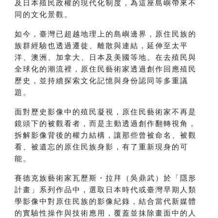
及日本殖民政權的現代化制度，為這座島嶼帶來不
同的文化景觀。
如今，臺灣已超越地理上的島嶼邊界，原住民族的
族群經驗也透過遷徙、離散與連結，延伸至太平
洋、澳洲、加拿大、日本及美國等地。在去殖民與
全球化的潮流裡，原住民藝術家透過創作回應殖民
歷史，並持續探索文化記憶與身份認同等多重議
題。
面對歷史影像中的殖民凝視，原住民藝術家不再是
鏡頭下的被觀看者，而是主動透過創作翻轉視角，
拆解影像背後的權力結構，讓那些曾被命名、被觀
看、被遺忘的原住民族身影，有了重新現身的可
能。
賽德克族藝術家瓦歷斯・拉拜（吳鼎武）於「隱形
計畫」系列作品中，選取日本時代或臺灣早期人類
學影像中對原住民族的影像紀錄，結合當代新媒體
的實驗性操作與技術應用，覆蓋並抹除畫面中的人