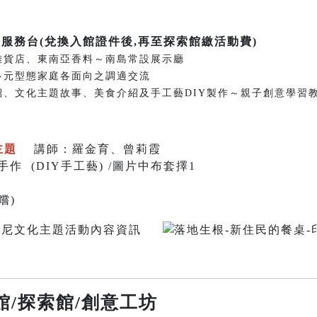
廳服務台(兌換入館證件後,再至探索館繳活動費)
東南亞雜貨店、東南亞香料～南島常設展示廳
與強化多元型態家庭各面向之調適交流
國家介紹、文化主題故事、美食介紹及手工藝DIY製作～親子創意學習
主題
講師：羅金育、曾莉霞
 (DIY手工藝) /圖片中布套擇1
嚐)
館/探索館/創意工坊