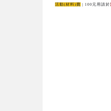
活動(材料)費
100元用請於
｜