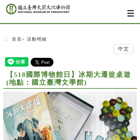
跳到主要內容
網站導覽
:::
首頁
> 活動明細
中文
【518國際博物館日】冰期大遷徙桌遊
(地點：國立臺灣文學館)