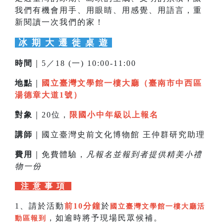
我們有機會用手、用眼睛、用感覺、用語言，重
新閱讀一次我們的家！
冰 期 大 遷 徙 桌 遊
時間
｜5／18 (一) 10:00-11:00
地點
｜
國立臺灣文學館一樓大廳（臺南市中西區
湯德章大道1號）
對象
｜20位，
限國小中年級以上報名
講師
｜國立臺灣史前文化博物館 王仲群研究助理
費用
｜免費體驗，
凡報名並報到者提供精美小禮
物一份
注 意 事 項
1、請於活動
前10分鐘
於
國立臺灣文學館一樓大廳活
，如逾時將予現場民眾候補。
動區報到