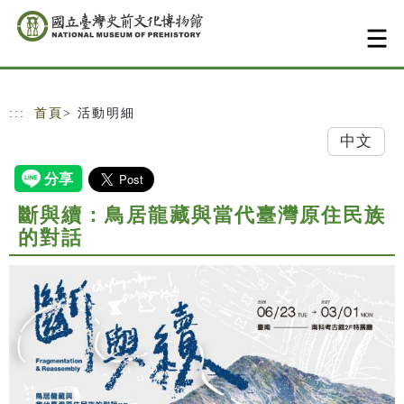
跳到主要內容
網站導覽
:::
首頁
> 活動明細
中文
斷與續：鳥居龍藏與當代臺灣原住民族
的對話