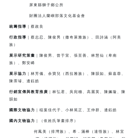
屏東縣獅子鄉公所
財團法人蘭嶼部落文化基金會
統籌指導
｜蔡政良
行政指導
｜蔡志忍、陳俊男（撒奇萊雅族）、田詩涵（阿美
族）
展示研究策畫
｜陳俊男、曾于宣、張至善、林慧仙（卑南
族）、鄭安睎
展示協力
｜林芳儀、余寶兒（西拉雅族）、陳韻如、蘇嘉蓉、
陳霈璿、邊鈺皓
行銷宣傳與教育推廣
｜林弘君、吳宛穗、高麗英、陳姵璇、陳
韻如
國際文物協力
｜
稲
葉佳代子、小林篤正、王仲群、邊鈺皓
國內文物協力
｜（依姓氏筆畫排序）
何鳳美（排灣族）、希．滿棒（達悟族）、林宜