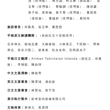
潔（排灣族）、
林芳誠、柯玉卿（魯凱族）、翁
玉華（排灣族）、
曹毓嫻（排灣族）、
陳筑媛、
黃子祐、黃郁倫、
葉子喬（排灣族）、董恩慈
（達悟族）、
董婕妤（排灣族）、
蔡怡玲
族語發音
｜何鳳美、翁玉華、董恩慈
手稿原文解讀團隊
｜（依姓氏五十音順排序）
石井伸夫、植地岳彥、大橋俊雄、小林篤正、下田順一、
野林
厚志、長谷川賢二、坂東泰、松永友和、宮岡真央子
手稿日文翻譯
｜Aliman Takistalan Istanda（胡忠正，布農
族）、李翊媗、陳由瑋
中文文案潤飾
｜陳俊男
英文文案審查
｜陳霈璿、邊鈺皓
日文文案審查
｜林慧仙、曾于宣
展示執行製作
｜鉅奇室內裝修有限公司
文物佈展
｜唐偉立、黃眉琇