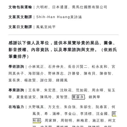
文物包裝運輸
｜六明村、日本通運、喬馬仕國際有限公司
文案英文翻譯
｜Shih-Han Huang黃詩涵
文案日文翻譯
｜鳳氣至純平
感謝以下個人及單位，提供本展覽珍貴的展品、圖像、
影音授權、內容資訊，以及專業諮詢與支持。（依姓氏
筆畫排序）
學術諮詢
｜小林篤正、石井伸夫、長谷川賢二、松永友和、宮
岡真央子、
海部陽介、
野林厚志、許勝發、陳有貝、陳偉智、
葉長庚、楊政賢、
謝仕淵、鍾國風
專業諮詢
｜王長華、朱宏恩、沈秋花、范如菀、周永暉、翁玉
華、夏曼藍波安、
陳瑪玲、黃智慧、
董森永
、鍾興華
在地協力
｜
大野颯真、方文生、朱自強、朱卻生、阮春富、何
鳳美、希．滿棒、
李金山、李清標、沈金國、
周
秋雄
、周家輝、周朝明、林梅君、
施正順、柯文