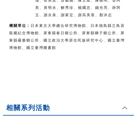
瑞、徐美賢、曹毓嫻、陳文龍、陳聰明、曾阿
美、
黃明永、解秀珍、楊國忠、錢光亮、薛阿
玉、謝永泉、謝家定、
謝高美香、顏沐志
機關單位
｜日本東京大學總合研究博物館、日本德島縣立鳥居
龍藏紀念博物館、
屏東縣春日鄉公所、屏東縣獅子鄉公所、
屏
東縣霧臺鄉公所、
國立政治大學原住民族研究中心、國立臺灣
博物館、國立臺灣圖書館
相關系列活動