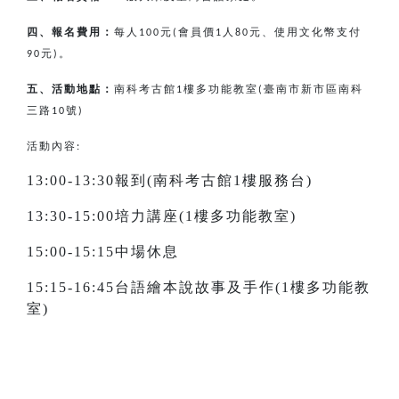
四、報名費用：
每人
元
會員價
人
元、使用文化幣支付
100
(
1
80
元
。
90
)
五、活動地點：
南科考古館
樓多功能教室
臺南市新市區南科
1
(
三路
號
10
)
活動內容:
13:00-13:30報到(南科考古館1樓服務台)
13:30-15:00培力講座(1樓多功能教室)
15:00-15:15中場休息
15:15-16:45台語繪本說故事及手作(1樓多功能教
室)