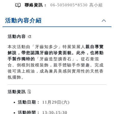
聯絡資訊 :
06-5050905*8530 高小組
活動內容介紹
活動內容
🎨
本次活動由「牙齒知多少」特展策展人
親自導覽
解說，帶您認識牙齒的珍貴面貌。此外，也將動
手製作獨特的
「牙齒造型擴香石」。從石膏混
合、倒模到脫模裝飾，親手體驗手作樂趣。完成
後可滴上精油，成為兼具美感與實用性的天然香
氛擺飾。
活動資訊
🗓️
活動日期：
11月29日(六)
活動時間：
13:30-15:30