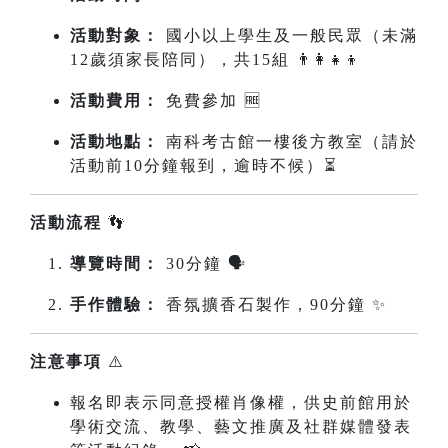
活動對象：
國小以上學生及一般民眾（未滿
12歲須家長陪同），共15組 👨‍👩‍👧‍👦
活動費用：
免費參加 🆓
活動地點：
南科考古館一樓後方教室（請於
活動前10分鐘報到，逾時不候）⏳
活動流程
👣
導覽時間：
30分鐘 🗣️
手作體驗：
香氛擴香石製作，90分鐘 ✨
注意事項
⚠️
報名即表示同意授權肖像權，供史前館用於
學術交流、教學、藝文推廣及社群媒體發表