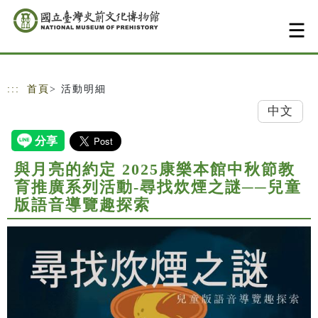
跳到主要內容
網站導覽
:::
首頁
> 活動明細
中文
與月亮的約定 2025康樂本館中秋節教
育推廣系列活動-尋找炊煙之謎──兒童
版語音導覽趣探索