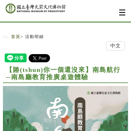
跳到主要內容
網站導覽
:::
首頁
> 活動明細
中文
【賰(tshun)你一個還沒來】南島航行
─南島廳教育推廣桌遊體驗