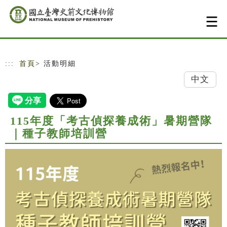
跳到主要內容
網站導覽
:::
首頁
> 活動明細
中文
115年度「考古偵探養成術」暑期營隊
｜種子教師培訓營