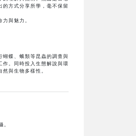
出的方式分享所學，毫不保留
命力與魅力。
行蝴蝶、蛾類等昆蟲的調查與
工作。同時投入生態解說與環
自然與生物多樣性。
攝。