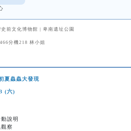
心
史前文化博物館 | 卑南遺址公園
33466分機218 林小姐
初夏蟲蟲大發現
13 (六)
與活動說明
蟲觀察