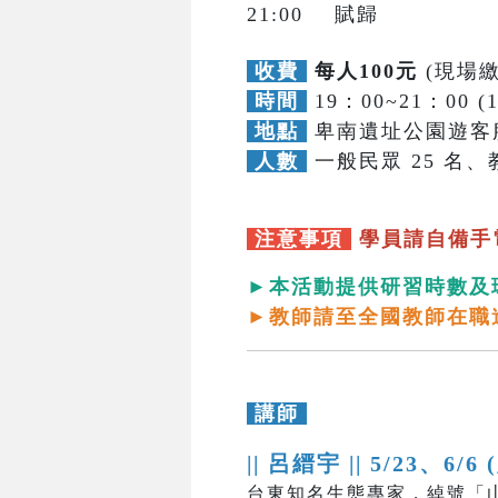
21:00 賦歸
收費
每人100元
(現場繳
時間
19：00~21：00 (
地點
卑南遺址公園遊客
人數
一般民眾 25 名、教
注意事項
學員請自備手
►本活動提供研習時數及
►教師請至全國教師在職
講師
|| 呂縉宇 ||
5/23、6/6 
台東知名生態專家，綽號「