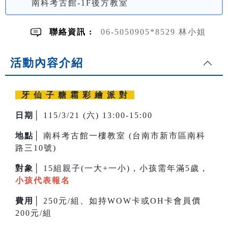
南科考古館-1F後方教室
聯絡資訊 :
06-5050905*8529 林小姐
活動內容介紹
牙 仙 子 糖 霜 彩 繪 派 對
日期│
115/3/21 (六) 13:00-15:00
地點│
南科考古館一樓教室 (台南市新市區南科
路三10號)
對象│
15組親子(一大+一小)，小孩需年滿5歲，
小孩代表報名
費用│
250元/組、如持WOW卡或OH卡會員價
200元/組