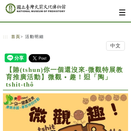
跳到主要內容
網站導覽
:::
首頁
> 活動明細
中文
【賰(tshun)你一個還沒來-微觀特展教
育推廣活動】微觀 • 趣！𨑨「陶」
tshit-thô