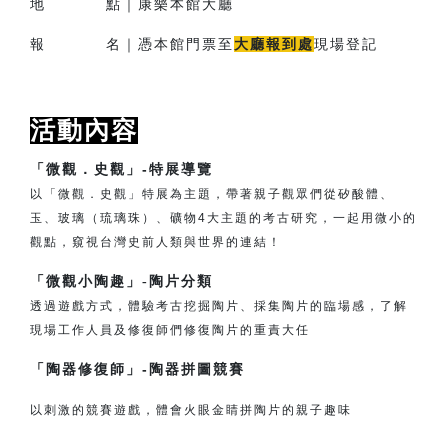
地 點｜康樂本館大廳
報 名｜憑本館門票至
大廳報到處
現場登記
活動內容
「微觀．史觀」-特展導覽
以「微觀．史觀」特展為主題，帶著親子觀眾們從矽酸體、
玉、玻璃（琉璃珠）、礦物4大主題的考古研究，一起用微小的
觀點，窺視台灣史前人類與世界的連結！
「微觀小陶趣」-陶片分類
透過遊戲方式，體驗考古挖掘陶片、採集陶片的臨場感，了解
現場工作人員及修復師們修復陶片的重責大任
「陶器修復師」
-
陶器拼圖競賽
以刺激的競賽遊戲，體會火眼金睛拼陶片的親子趣味