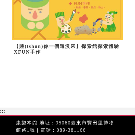
【賰(tshun)你一個還沒來】探索館探索體驗
XFUN手作
:::
康樂本館 地址：95060臺東市豐田里博物
館路1號 | 電話：089-381166