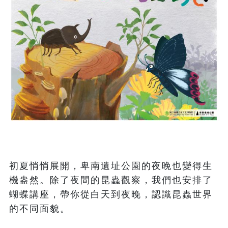
初夏悄悄展開，卑南遺址公園的夜晚也變得生
機盎然。除了夜間的昆蟲觀察，我們也安排了
蝴蝶講座，帶你從白天到夜晚，認識昆蟲世界
的不同面貌。