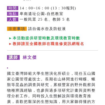
時間
14：00~16：00 (13：30報到)
地點
卑南遺址公園-自然教室
人數
一般民眾 25 名、教師 5 名
注意事項
請自備水壺及防蚊液
►本活動提供研習時數及環境教育時數
►教師請至全國教師在職進修資訊網報名
講師
林文傑
國立臺灣師範大學生態演化所碩士，現任玉山國
家公園管理處技士。長期在山林間進行蝴蝶、蛾
類等昆蟲的調查與研究，累積豐富的野外觀察與
物種辨識經驗，也參與過多項研究計畫與資料整
理分析工作。同時投入生態解說與環境教育推
廣，喜歡把艱深的生態知識，用大家聽得懂的方