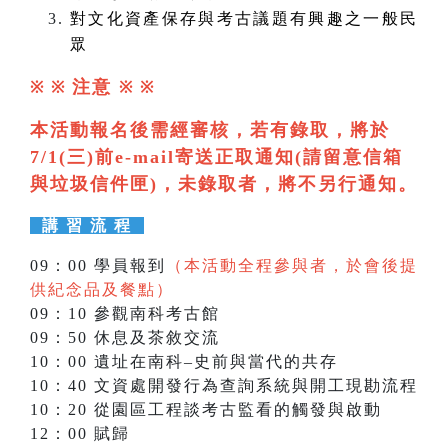
對文化資產保存與考古議題有興趣之一般民
眾
注意
※ ※
※
※
本活動報名後需經審核，若有錄取，將於
7/1(三)前e-mail寄送正取通知(請留意信箱
與垃圾信件匣)，未錄取者，將不另行通知。
講 習 流 程
09：00 學員報到
（本活動全程參與者，於會後提
供紀念品及餐點）
09：10 參觀南科考古館
09：50 休息及茶敘交流
10：00 遺址在南科–史前與當代的共存
10：40 文資處開發行為查詢系統與開工現勘流程
10：20 從園區工程談考古監看的觸發與啟動
12：00 賦歸