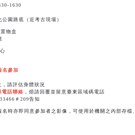
0-1630
化公園路底（近考古現場）
圈置物盒
憶
您心
報名參加
大，請評估身體狀況
與電話聯絡
，煩請回覆並留意臺東區域碼電話
33466＃209告知
報名時亦即同意參加者之影像，可使用於機關之內部存檔