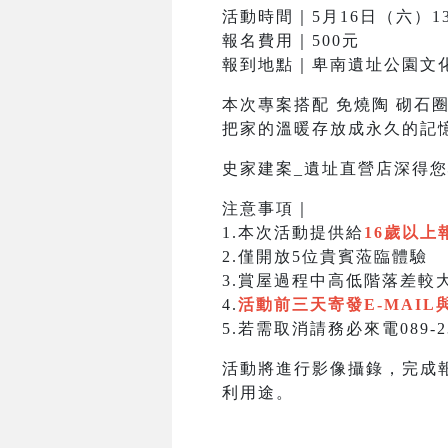
活動時間｜5月16日（六）133
報名費用｜500元
報到地點｜卑南遺址公園文
本次專案搭配 免燒陶 砌石
把家的溫暖存放成永久的記
史家建案_遺址直營店深得
注意事項｜
1.本次活動提供給
16歲以上
2.僅開放5位貴賓蒞臨體驗
3.賞屋過程中高低階落差較
4.
活動前三天寄發E-MAIL
5.若需取消請務必來電089-2
活動將進行影像攝錄，完成
利用途。