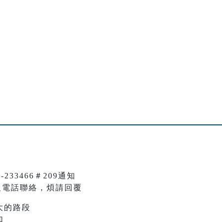
33466＃209通知
L及電話聯絡，煩請回覆
大的路段
加