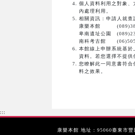
個人資料利用之對象、
內處理利用。
相關資訊：申請人就查
康樂本館 (089)381
卑南遺址公園 (089)23
南科考古館 (06)5050
本館線上申辦系統基於
資料。若您選擇不提供
您瞭解此一同意書符合
料之效果。
:::
康樂本館 地址：95060臺東市豐田