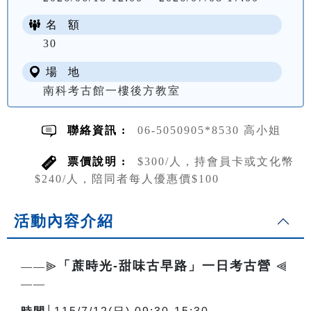
名 額
NT$ 300
30
場 地
南科考古館一樓後方教室
聯絡資訊 :
06-5050905*8530 高小姐
票價說明 :
$300/人，持會員卡或文化幣
$240/人，陪同者每人優惠價$100
活動內容介紹
「蔗時光-甜味古早路」一日考古營
——⫸
⫷
——