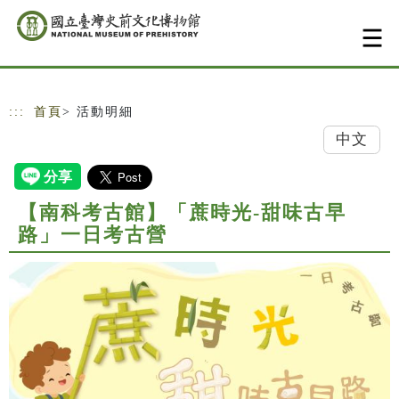
跳到主要內容
網站導覽
:::
首頁
> 活動明細
中文
【南科考古館】「蔗時光-甜味古早
路」一日考古營