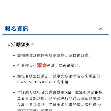
報名資訊
⭐️
活動須知
⭐️
文物整理活動將有較多灰塵，請自備口罩。
葷食
午餐僅提供
便當，請自備餐具。
如報名後無法參加，請事先取消報名或來電告知
06-5050905＃8530 高小姐
本活動可獲得台語家庭點數5點，歡迎有興趣的觀
眾參與集點活動。請務必先行開通台語家庭帳號
以取得參加資格，了解更多計畫詳情，請點選>>
國家語言數位資源網