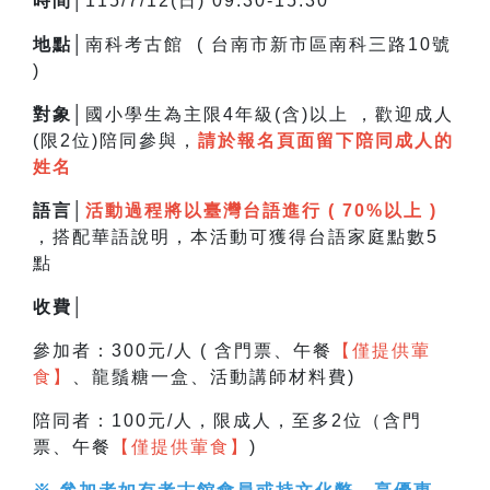
時間│
115/7/12(日) 09:30-15:30
地點│
南科考古館 ( 台南市新市區南科三路10號
)
對象│
國小學生為主限4年級(含)以上 ，
歡迎成人
(限2位)陪同參與，
請於報名頁面留下陪同成人的
姓名
語言│
活動過程將以臺灣台語進行 ( 70%以上 )
，搭配華語說明，
本活動可獲得台語家庭點數5
點
收費│
參加者：300元/人 ( 含門票、午餐
【僅提供葷
食】
、龍鬚糖一盒、活動講師材料費)
陪同者：100元/人，限成人，至多2位（含門
票、午餐
【僅提供葷食】
)