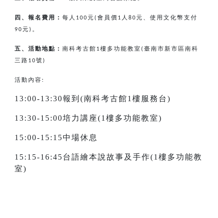
四、報名費用：
每人
元
會員價
人
元、使用文化幣支付
100
(
1
80
元
。
90
)
五、活動地點：
南科考古館
樓多功能教室
臺南市新市區南科
1
(
三路
號
10
)
活動內容:
13:00-13:30報到(南科考古館1樓服務台)
13:30-15:00培力講座(1樓多功能教室)
15:00-15:15中場休息
15:15-16:45台語繪本說故事及手作(1樓多功能教
室)