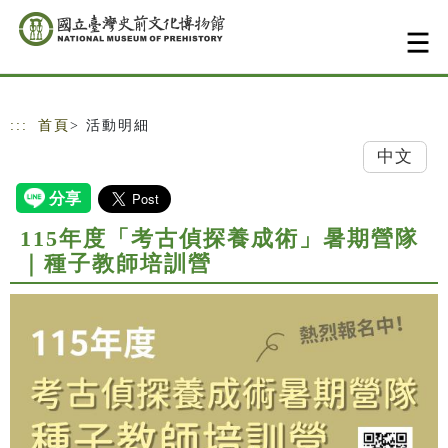
跳到主要內容
網站導覽
:::
首頁
> 活動明細
中文
115年度「考古偵探養成術」暑期營隊
｜種子教師培訓營