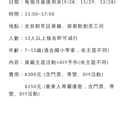
日期：每個月最後周末
、
、
(9/28
11/29
12/28)
時間：
15:00~17:00
地點：史前館常設展廳、探索館創意工坊
人數：
人以上報名即可成行
12
年齡：
歲
適合國小
學童，依主題不同
7~13
(
)
內容：展廳主題活動
手作
依主題不同
+DIY
(
)
費用：
元
含門票、導覽、
活動
$300
(
DIY
)
元
臺東人專屬優惠，含門票、導
$250
(
覽、
活動
DIY
)