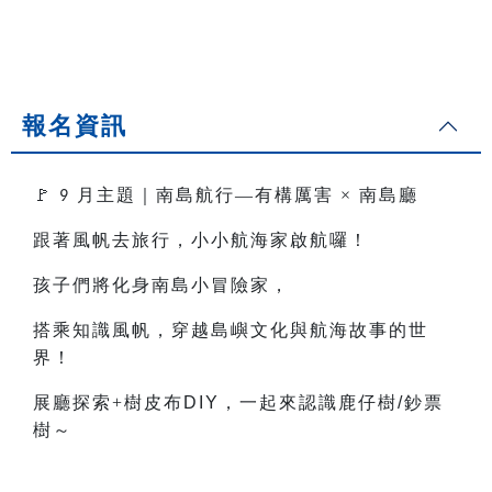
報名資訊
🚩
月主題｜南島航行—有構厲害
×
南島廳
9
跟著風帆去旅行，小小航海家啟航囉！
孩子們將化身南島小冒險家，
搭乘知識風帆，穿越島嶼文化與航海故事的世
界！
展廳探索+樹皮布
DIY
，一起來認識鹿仔樹
/
鈔票
樹～