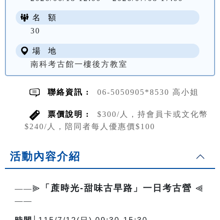
名 額
NT$ 300
30
場 地
南科考古館一樓後方教室
聯絡資訊 :
06-5050905*8530 高小姐
票價說明 :
$300/人，持會員卡或文化幣
$240/人，陪同者每人優惠價$100
活動內容介紹
「蔗時光-甜味古早路」一日考古營
——⫸
⫷
——