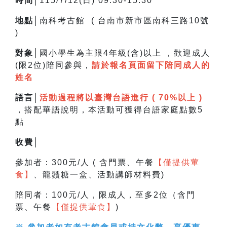
時間│
115/7/12(日) 09:30-15:30
地點│
南科考古館 ( 台南市新市區南科三路10號
)
對象│
國小學生為主限4年級(含)以上 ，
歡迎成人
(限2位)陪同參與，
請於報名頁面留下陪同成人的
姓名
語言│
活動過程將以臺灣台語進行 ( 70%以上 )
，搭配華語說明，
本活動可獲得台語家庭點數5
點
收費│
參加者：300元/人 ( 含門票、午餐
【僅提供葷
食】
、龍鬚糖一盒、活動講師材料費)
陪同者：100元/人，限成人，至多2位（含門
票、午餐
【僅提供葷食】
)