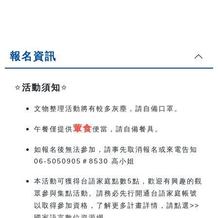
報名資訊
⭐️
活動須知
⭐️
文物整理活動將有較多灰塵，請自備口罩。
葷食
午餐僅提供
便當，請自備餐具。
如報名後無法參加，請事先取消報名或來電告知
06-5050905＃8530 高小姐
本活動可獲得台語家庭點數5點，歡迎有興趣的觀
眾參與集點活動。請務必先行開通台語家庭帳號
以取得參加資格，了解更多計畫詳情，請點選>>
國家語言數位資源網