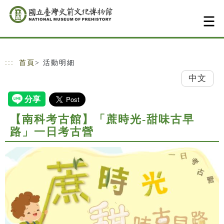
跳到主要內容
網站導覽
:::
首頁
> 活動明細
中文
【南科考古館】「蔗時光-甜味古早
路」一日考古營