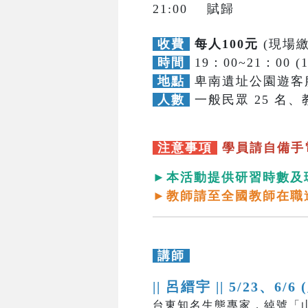
21:00 賦歸
收費
每人100元
(現場繳
時間
19：00~21：00 (
地點
卑南遺址公園遊客
人數
一般民眾 25 名、教
注意事項
學員請自備手
►本活動提供研習時數及
►教師請至全國教師在職
講師
|| 呂縉宇 ||
5/23、6/6 
台東知名生態專家，綽號「