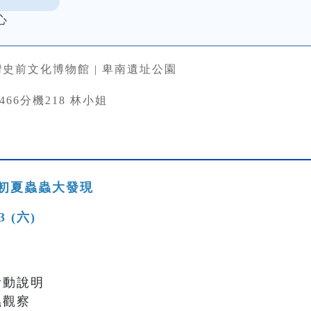
心
史前文化博物館 | 卑南遺址公園
33466分機218 林小姐
初夏蟲蟲大發現
13 (六)
與活動說明
蟲觀察