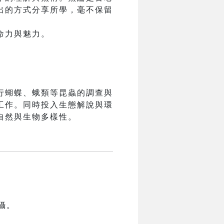
出的方式分享所學，毫不保留
命力與魅力。
行蝴蝶、蛾類等昆蟲的調查與
工作。同時投入生態解說與環
自然與生物多樣性。
攝。