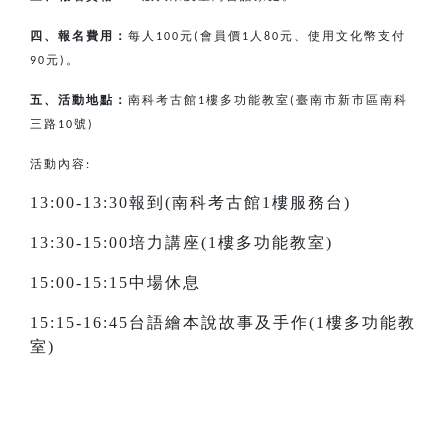
四、報名費用：
每人
元
會員價
人
元、使用文化幣支付
100
(
1
80
元
。
90
)
五、活動地點：
南科考古館
樓多功能教室
臺南市新市區南科
1
(
三路
號
10
)
活動內容:
13:00-13:30報到(南科考古館1樓服務台)
13:30-15:00培力講座(1樓多功能教室)
15:00-15:15中場休息
15:15-16:45台語繪本說故事及手作(1樓多功能教
室)