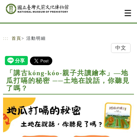
跳到主要內容
網站導覽
:::
首頁
> 活動明細
中文
「講古kóng-kóo-親子共讀繪本」—地
瓜打嗝的秘密 ──土地在說話，你聽見
了嗎？