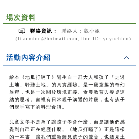
場次資料
聯絡資訊 :
聯絡人：魏小姐
(lilacminn@hotmail.com, line ID: yuyuchien)
活動內容介紹
繪本《地瓜打嗝了》誕生自一群大人和孩子「走過
土地、聆聽土地」的真實經驗。是一段童趣的奇幻
旅程，也是一次關於環境正義、食農教育與餐桌連
結的思考。書裡有日常親子溝通的片段，也有孩子
們親手寫下的料理食譜。
兒童文學不是為了讓孩子學會什麼，而是讓他們感
覺到自己正在經歷什麼。《地瓜打嗝了》正是這樣
的一本書
—
讓我們重新聽見孩子的聲音，也聽見土