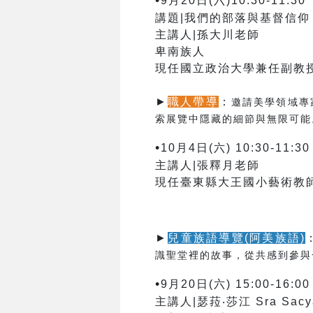
•
9月20日(六)10:30-11:30
講題|我們的部落與基督信仰
主講人|孫大川老師
卑南族人
現任國立政治大學
兼任副教
►
職人帶導
：
邀請美學領域專
索展覽中隱藏的細節與無限可能
•
10月4日(六) 10:30-11:3
主講人|張釋月老師
現任臺東縣大王國小藝術教
►
兒童族語導覽(阿美族語)
識聖堂裡的故事，從共感到參與
•
9月20日(六) 15:00-16:00
主講人|瑟菈‧莎江 Sra Sacy