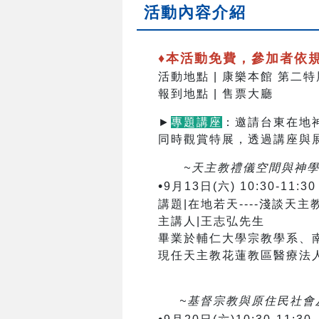
活動內容介紹
♦本活動免費，參加者依
活動地點 | 康樂本館 第
報到地點 | 售票大廳
►
專題講座
：邀請台東在地
同時觀賞特展，透過講座與
~天主教禮儀空間與神學
•
9月13日(六) 10:30-11:30
講題|在地若天----淺談
主講人|王志弘先生
畢業於輔仁大學宗教學系、
現任天主教花蓮教區醫療法
~基督宗教與原住民社會及