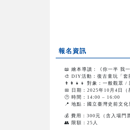
報名資訊
📖
繪本導讀：《你一半 我
🎨
DIY
活動：復古童玩「套
👨
👩
👧
👦
對象：一般觀眾 /
📅
日期：2025年10月4日
🕑
時間：14:00 – 16:00
📍
地點：國立臺灣史前文化
💰
費用：300元（含入場門
👥
限額：25人