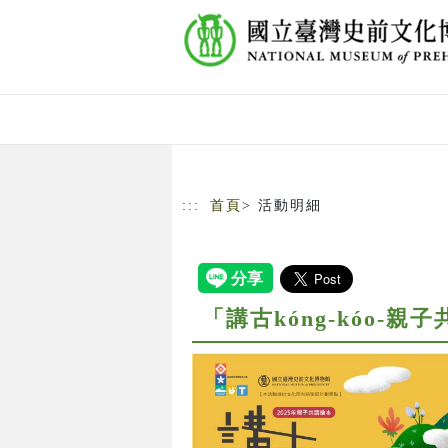
跳到主要內容
網站導覽
:::
首頁
> 活動明細
「講古kóng-kóo-