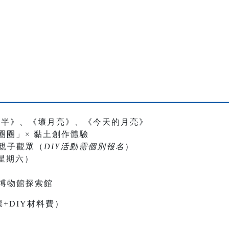
一半》、《壞月亮》、《今天的月亮》
圈圈」× 黏土創作體驗
 親子觀眾（
DIY
活動需個別報名
）
（星期六）
博物館探索館
票+DIY材料費）