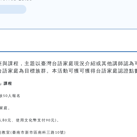
座與課程，主題以臺灣台語家庭現況介紹或其他講師認為
台語家庭為目標族群。本活動可獲可獲得台語家庭認證點
」課程
放
人報名
50
家庭。
人
元、使用文化幣支付
元
。
80
90
)
能教室
臺南市新市區南科三路
號
(
10
)