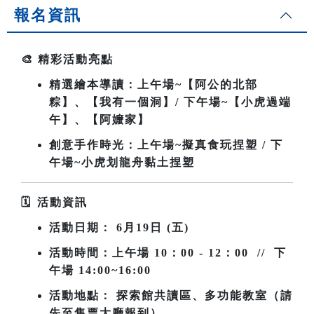
報名資訊
🎨
精彩活動亮點
精選繪本導讀：上午場~
【阿公的北部
粽】、【我有一個洞】/ 下午場~【小虎過端
午】、【阿嬤家】
創意手作時光：上午場~擬真食玩捏塑 / 下
午場~小虎划龍舟黏土捏塑
🗓
️
活動資訊
活動日期：
6
月19日 (五)
活動時間：上午場
10
：00 - 12：00 // 下
午場 14:00~16:00
活動地點： 探索館共讀區、多功能教室（請
先至售票大廳報到）