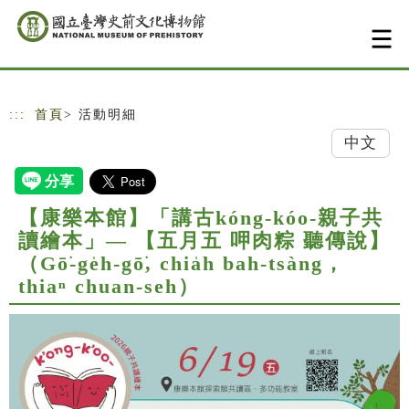
跳到主要內容
網站導覽
:::
首頁
> 活動明細
中文
【康樂本館】「講古kóng-kóo-親子共
讀繪本」— 【五月五 呷肉粽 聽傳說】
（Gō͘-ge̍h-gō͘, chia̍h bah-tsàng，
thiaⁿ chuan-seh）