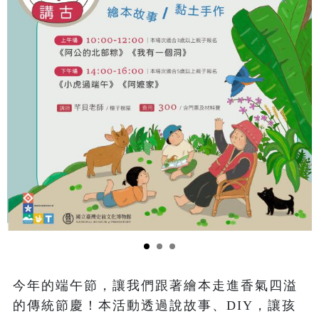
今年的端午節，讓我們跟著繪本走進香氣四溢
的傳統節慶！本活動透過說故事、DIY，讓孩