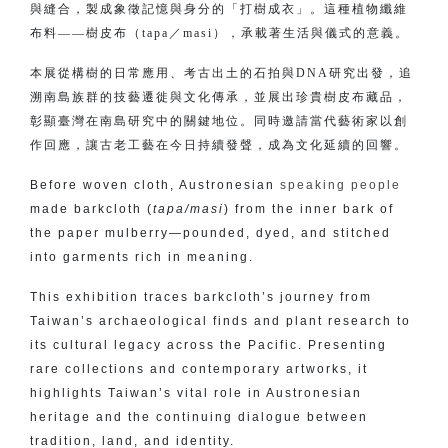
與縫合，製成象徵記憶與身分的「打樹成衣」。這種植物纖維
布料——樹皮布（tapa／masi），承載著生活與儀式的意義。
本展從構樹的日常應用、考古出土的石拍與DNA研究出發，追
溯南島族群的技藝遷徙與文化傳承，並展出珍貴樹皮布藏品，
彰顯臺灣在南島研究中的關鍵地位。同時邀請當代藝術家以創
作回應，讓古老工藝在今日持續發聲，成為文化延續的回響。
Before woven cloth, Austronesian
speaking people
made barkcloth (
tapa/masi
) from the inner bark of
the paper mulberry—pounded, dyed, and stitched
into garments rich in meaning.
This exhibition traces barkcloth’s journey from
Taiwan’s archaeological finds and plant research to
its cultural legacy across the Pacific. Presenting
rare collections and contemporary artworks, it
highlights Taiwan’s vital role in Austronesian
heritage and the continuing dialogue between
tradition, land, and identity.