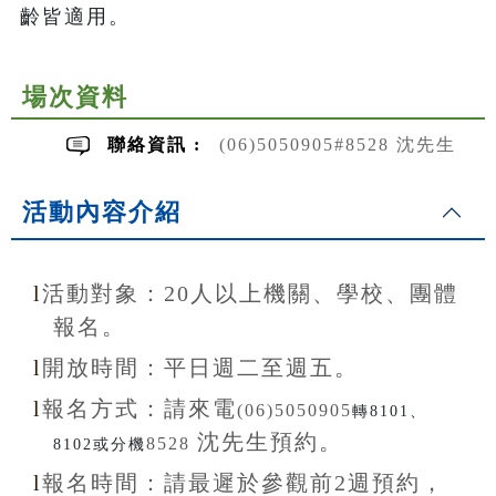
齡皆適用。
場次資料
聯絡資訊 :
(06)5050905#8528 沈先生
活動內容介紹
l
活動對象：20
人以上機關、學校、團體
報名。
l
開放
時間：
平日週二至
週五。
l
報名方式：
請來電
(06)5050905
轉8101、
沈先生
預約。
8528
8102或分機
l
報名
時間：
請最遲於參觀前
2
週預約，