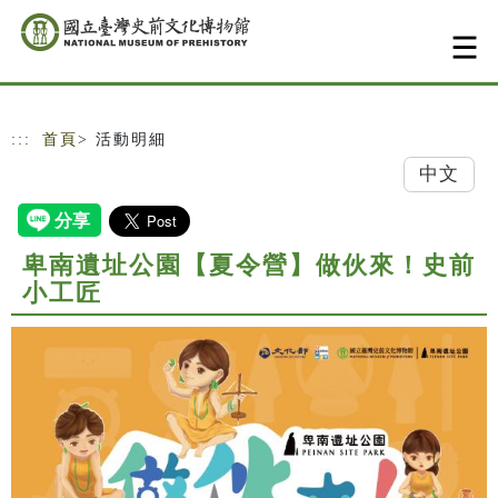
跳到主要內容
網站導覽
:::
首頁
> 活動明細
中文
卑南遺址公園【夏令營】做伙來！史前
小工匠