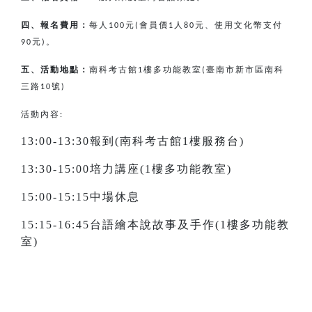
四、報名費用：
每人
元
會員價
人
元、使用文化幣支付
100
(
1
80
元
。
90
)
五、活動地點：
南科考古館
樓多功能教室
臺南市新市區南科
1
(
三路
號
10
)
活動內容:
13:00-13:30報到(南科考古館1樓服務台)
13:30-15:00培力講座(1樓多功能教室)
15:00-15:15中場休息
15:15-16:45台語繪本說故事及手作(1樓多功能教
室)