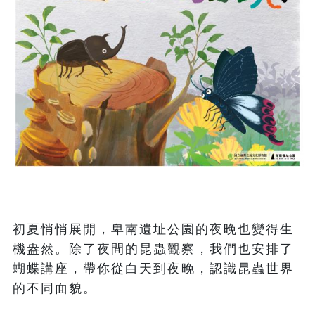
初夏悄悄展開，卑南遺址公園的夜晚也變得生
機盎然。除了夜間的昆蟲觀察，我們也安排了
蝴蝶講座，帶你從白天到夜晚，認識昆蟲世界
的不同面貌。