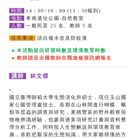
時間
14：00~16：00 (13：30報到)
地點
卑南遺址公園-自然教室
人數
一般民眾 25 名、教師 5 名
注意事項
請自備水壺及防蚊液
►本活動提供研習時數及環境教育時數
►教師請至全國教師在職進修資訊網報名
講師
林文傑
國立臺灣師範大學生態演化所碩士，現任玉山國
家公園管理處技士。長期在山林間進行蝴蝶、蛾
類等昆蟲的調查與研究，累積豐富的野外觀察與
物種辨識經驗，也參與過多項研究計畫與資料整
理分析工作。同時投入生態解說與環境教育推
廣，喜歡把艱深的生態知識，用大家聽得懂的方