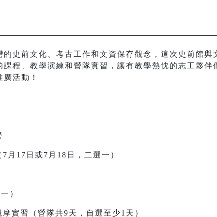
灣的史前文化、考古工作和文資保存觀念，這次史前館與
的課程、教學演練和營隊實習，讓有教學熱忱的志工夥伴
推廣活動！
營
7月17日或7月18日，二選一）
選一）
觀摩實習（營隊共9天，自選至少1天）