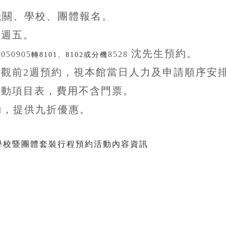
機關、學校、團體
報名。
至
週五。
沈先生
預約。
5050905
8528
轉8101、8102或分機
參觀前
2
週預約，視本館當日人力及申請順序安
活動項目表，費用不含
門票。
動，提供九折
優惠
。