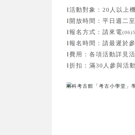
l
活動對象：20
人以上
l
開放
時間：
平日週二
l
報名方式：
請來電
(06)
l
報名
時間：
請最遲於
l
費用：各項活動詳見
l
折扣
：滿30
人參與活