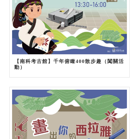
【南科考古館】千年俯瞰400散步趣（闖關活
動）