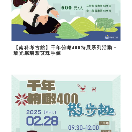
【南科考古館】千年俯瞰400特展系列活動－
玻光粼璃薏苡珠手鍊