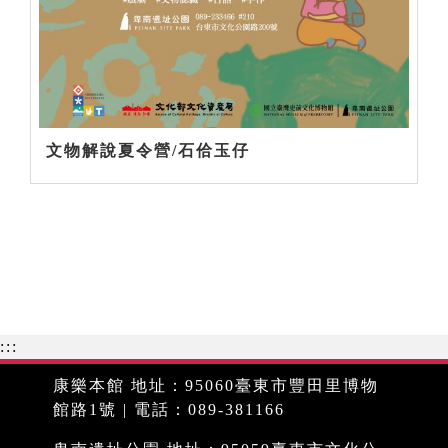
文物解說夏令營/石佮玉仔
:::
康樂本館 地址：95060臺東市豐田里博物
館路1號 | 電話：089-381166