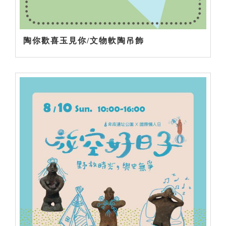
陶你歡喜玉見你/文物軟陶吊飾