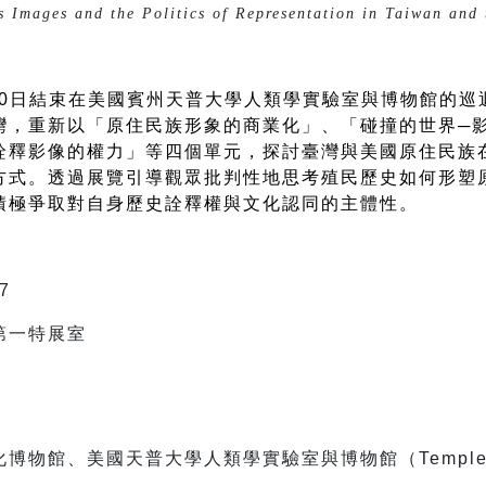
 Images and the Politics of Representation in Taiwan and 
4月30日結束在美國賓州天普大學人類學實驗室與博物館的
灣，重新以「原住民族形象的商業化」、「碰撞的世界─
詮釋影像的權力」等四個單元，探討臺灣與美國原住民族
方式。透過展覽引導觀眾批判性地思考殖民歷史如何形塑
積極爭取對自身歷史詮釋權與文化認同的主體性。
7
第一特展室
物館、美國天普大學人類學實驗室與博物館（Temple Ant