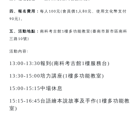
四、報名費用：
每人
元
會員價
人
元、使用文化幣支付
100
(
1
80
元
。
90
)
五、活動地點：
南科考古館
樓多功能教室
臺南市新市區南科
1
(
三路
號
10
)
活動內容:
13:00-13:30報到(南科考古館1樓服務台)
13:30-15:00培力講座(1樓多功能教室)
15:00-15:15中場休息
15:15-16:45台語繪本說故事及手作(1樓多功能教
室)