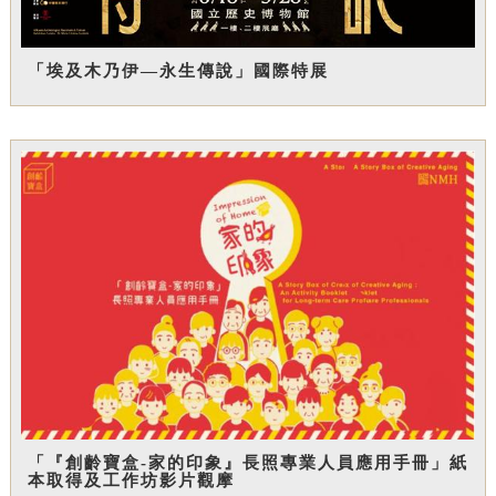
「埃及木乃伊—永生傳說」國際特展
「『創齡寶盒-家的印象』長照專業人員應用手冊」紙
本取得及工作坊影片觀摩