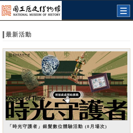
跳到主要內容
網站導覽
Togg
navig
網
站
最新活動
主
題
「時光守護者」銀髮數位體驗活動 (8月場次)