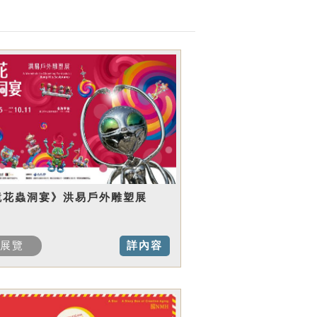
鏡花蟲洞宴》洪易戶外雕塑展
展覽
詳內容