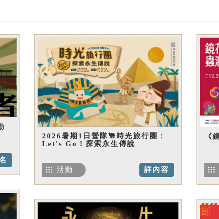
動
2026暑期1日營隊🐫時光旅行團：
《
Let's Go！探索永生傳說
名
活動
詳內容