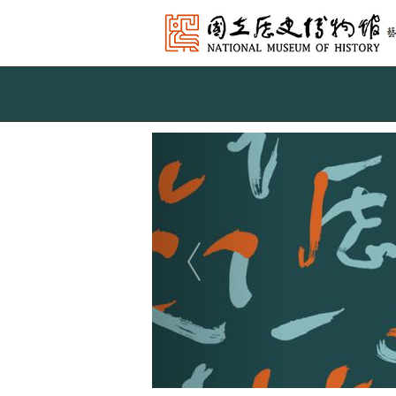
跳到主要內容
網站導覽
網
站
Previous
主
題