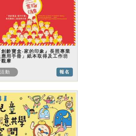
『創齡寶盒-家的印象』長照專業
員應用手冊」紙本取得及工作坊
片觀摩
活動
報名