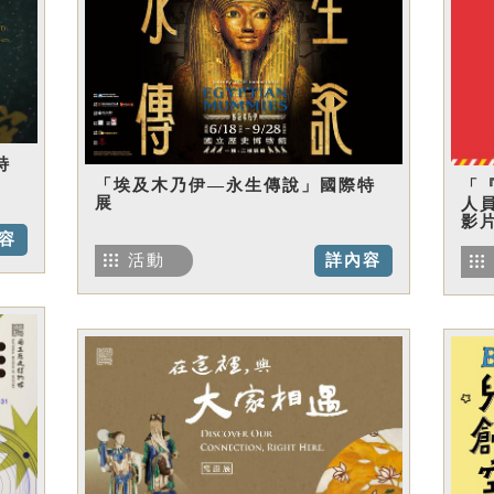
特
「埃及木乃伊—永生傳說」國際特
「
展
人
影
容
活動
詳內容