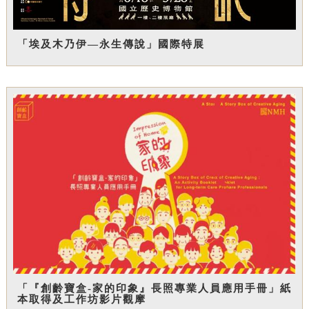
「埃及木乃伊—永生傳說」國際特展
「『創齡寶盒-家的印象』長照專業人員應用手冊」紙
本取得及工作坊影片觀摩