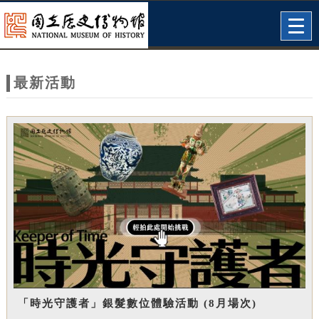
跳到主要內容
網站導覽
Togg
navig
網
站
最新活動
主
題
「時光守護者」銀髮數位體驗活動 (8月場次)