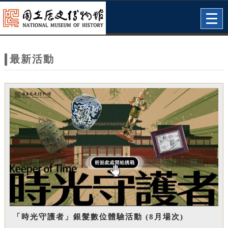
跳到主要內容
網站導覽
Togg
navig
網
站
最新活動
主
題
「時光守護者」銀髮數位體驗活動 (8月場次)