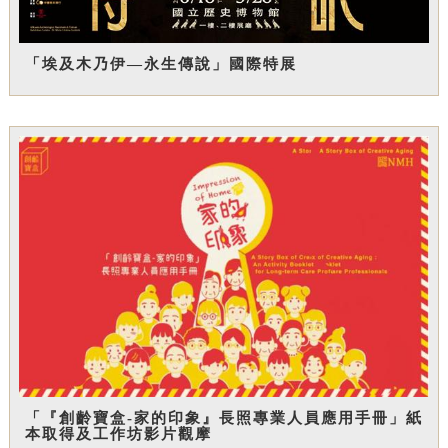
「埃及木乃伊—永生傳說」國際特展
「『創齡寶盒-家的印象』長照專業人員應用手冊」紙
本取得及工作坊影片觀摩