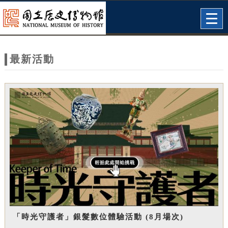
跳到主要內容
網站導覽
Togg
navig
網
站
最新活動
主
題
「時光守護者」銀髮數位體驗活動 (8月場次)