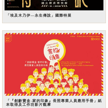
「埃及木乃伊—永生傳說」國際特展
「『創齡寶盒-家的印象』長照專業人員應用手冊」紙
本取得及工作坊影片觀摩