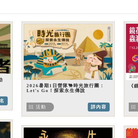
動
2026暑期1日營隊🐫時光旅行團：
《
Let's Go！探索永生傳說
名
活動
詳內容