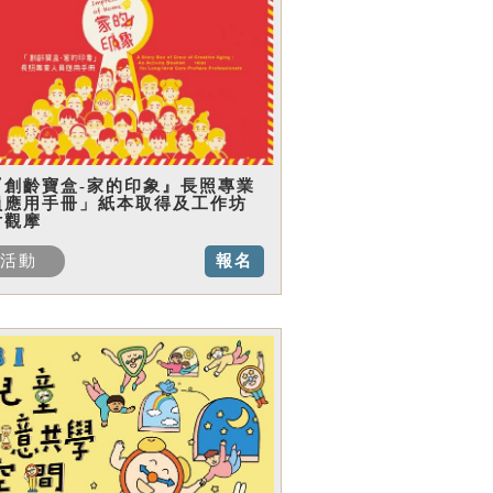
『創齡寶盒-家的印象』長照專業
員應用手冊」紙本取得及工作坊
片觀摩
活動
報名