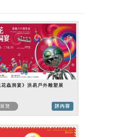
鏡花蟲洞宴》洪易戶外雕塑展
展覽
詳內容