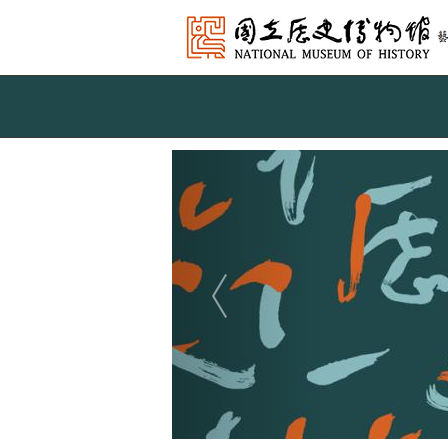
跳到主要內容
網站導覽
網
站
Previous
主
題