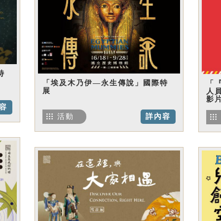
特
「埃及木乃伊—永生傳說」國際特
「
展
人
影
容
活動
詳內容