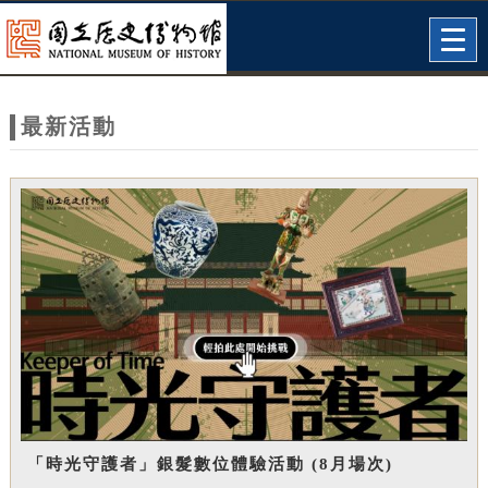
跳到主要內容
網站導覽
Togg
navig
網
站
最新活動
主
題
「時光守護者」銀髮數位體驗活動 (8月場次)