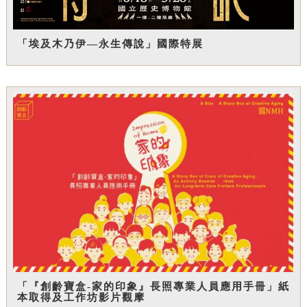
「埃及木乃伊—永生傳說」國際特展
「『創齡寶盒-家的印象』長照專業人員應用手冊」紙
本取得及工作坊影片觀摩