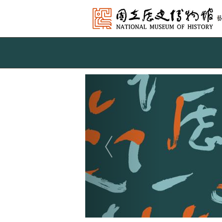
跳到主要內容
網站導覽
網
站
Previous
主
題