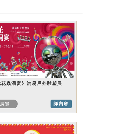
鏡花蟲洞宴》洪易戶外雕塑展
展覽
詳內容