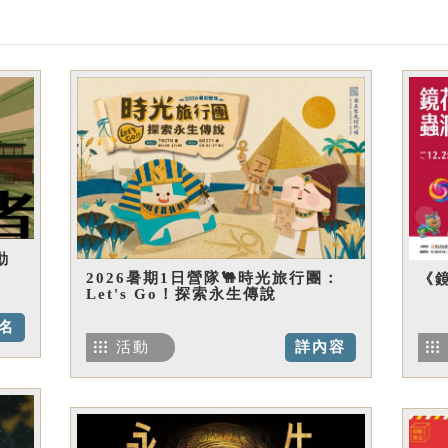
動
2026暑期1日營隊🐫時光旅行團：
《
Let's Go！探索永生傳說
名
活動
詳內容