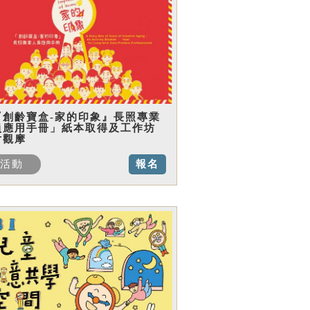
『創齡寶盒-家的印象』長照專業
員應用手冊」紙本取得及工作坊
片觀摩
活動
報名