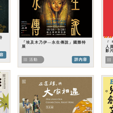
特
「埃及木乃伊—永生傳說」國際特
「
展
人
影
容
活動
詳內容