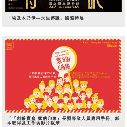
「埃及木乃伊—永生傳說」國際特展
「『創齡寶盒-家的印象』長照專業人員應用手冊」紙
本取得及工作坊影片觀摩