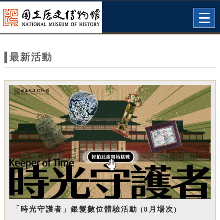
跳到主要內容
網站導覽
Togg
navig
網
站
最新活動
主
題
「時光守護者」銀髮數位體驗活動 (8月場次)