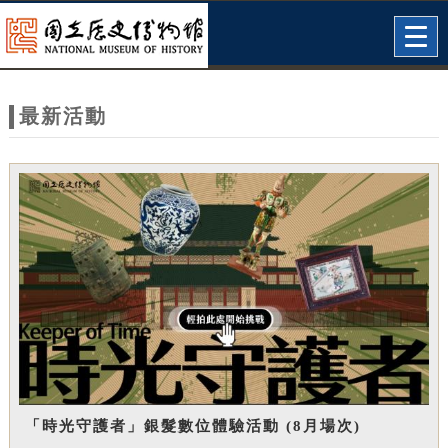
跳到主要內容
網站導覽
Togg
navig
網
站
最新活動
主
題
「時光守護者」銀髮數位體驗活動 (8月場次)