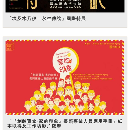
「埃及木乃伊—永生傳說」國際特展
「『創齡寶盒-家的印象』長照專業人員應用手冊」紙
本取得及工作坊影片觀摩